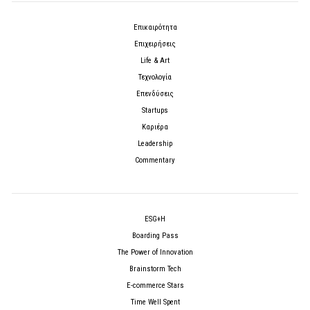
Επικαιρότητα
Επιχειρήσεις
Life & Art
Τεχνολογία
Επενδύσεις
Startups
Καριέρα
Leadership
Commentary
ESG+H
Boarding Pass
The Power of Innovation
Brainstorm Tech
E-commerce Stars
Time Well Spent