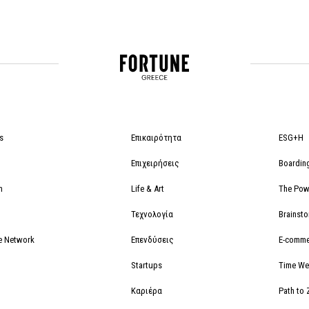
s
Επικαιρότητα
ESG+H
Επιχειρήσεις
Boardin
m
Life & Art
The Powe
Τεχνολογία
Brainst
e Network
Επενδύσεις
E-comme
Startups
Time We
Καριέρα
Path to 