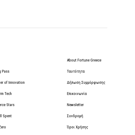
About Fortune Greece
g Pass
Ταυτότητα
r of Innovation
Δήλωση Συμμόρφωσης
orm Tech
Επικοινωνία
rce Stars
Newsletter
ll Spent
Συνδρομή
Zero
Όροι Χρήσης