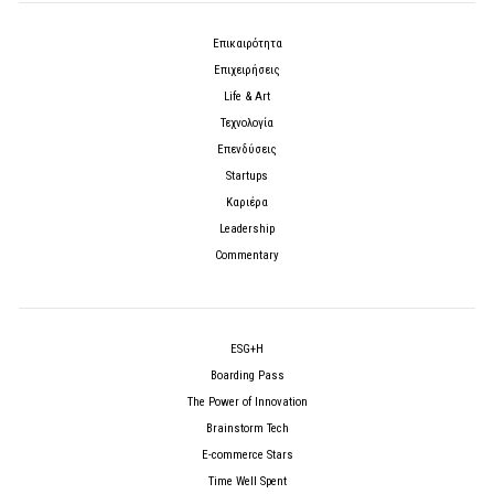
Επικαιρότητα
Επιχειρήσεις
Life & Art
Τεχνολογία
Επενδύσεις
Startups
Καριέρα
Leadership
Commentary
ESG+H
Boarding Pass
The Power of Innovation
Brainstorm Tech
E-commerce Stars
Time Well Spent