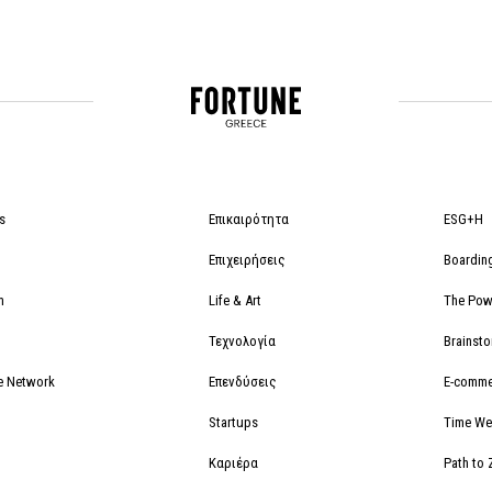
s
Επικαιρότητα
ESG+H
Επιχειρήσεις
Boardin
m
Life & Art
The Powe
Τεχνολογία
Brainst
e Network
Επενδύσεις
E-comme
Startups
Time We
Καριέρα
Path to 