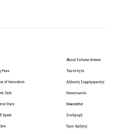
About Fortune Greece
g Pass
Ταυτότητα
r of Innovation
Δήλωση Συμμόρφωσης
orm Tech
Επικοινωνία
rce Stars
Newsletter
ll Spent
Συνδρομή
Zero
Όροι Χρήσης