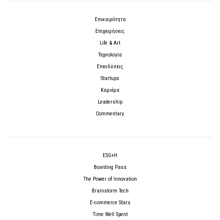
Επικαιρότητα
Επιχειρήσεις
Life & Art
Τεχνολογία
Επενδύσεις
Startups
Καριέρα
Leadership
Commentary
ESG+H
Boarding Pass
The Power of Innovation
Brainstorm Tech
E-commerce Stars
Time Well Spent