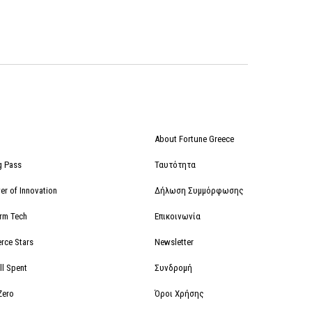
About Fortune Greece
g Pass
Ταυτότητα
r of Innovation
Δήλωση Συμμόρφωσης
orm Tech
Επικοινωνία
rce Stars
Newsletter
ll Spent
Συνδρομή
Zero
Όροι Χρήσης