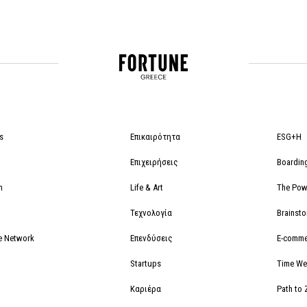
s
Επικαιρότητα
ESG+H
Επιχειρήσεις
Boardin
m
Life & Art
The Powe
Τεχνολογία
Brainst
e Network
Επενδύσεις
E-comme
Startups
Time We
Καριέρα
Path to 