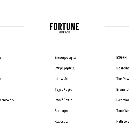
s
Επικαιρότητα
ESG+H
Επιχειρήσεις
Boardin
m
Life & Art
The Powe
Τεχνολογία
Brainst
e Network
Επενδύσεις
E-comme
Startups
Time We
Καριέρα
Path to 