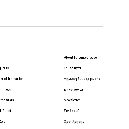
About Fortune Greece
g Pass
Ταυτότητα
r of Innovation
Δήλωση Συμμόρφωσης
orm Tech
Επικοινωνία
rce Stars
Newsletter
ll Spent
Συνδρομή
Zero
Όροι Χρήσης