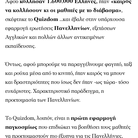
Αφού
κόλλησαν 1.600.000 Έλληνες,
ήταν
«καιρός
να κολλήσουν κι οι μαθητές με το διάβασμα»
,
σκέφτηκε το
Quizdom
…και έβαλε στην υπάρχουσα
εφαρμογή ερωτήσεις
Πανελληνίων
, εξετάσεων
Αγγλικών και πολλών άλλων αντικειμένων
εκπαίδευσης.
Όντως, αφού μπορούμε να παραγγέλνουμε φαγητό, ταξί
και ρούχα μέσα από το κινητό, ήταν καιρός να μπουν
και δραστηριότητες που ίσως δεν ήταν -ως τώρα- τόσο
ευχάριστες. Χαρακτηριστικό παράδειγμα, η
προετοιμασία των Πανελληνίων.
Το Quizdom, λοιπόν, είναι η
πρώτη εφαρμογή
παγκοσμίως
που επιδιώκει να βοηθήσει τους μαθητές
να προετοιμαστούν πιο έξυπνα για τις Πανελλήνιες,