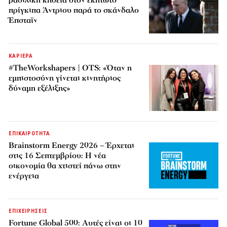
βασιλική κηδεία στον έκπτωτο
πρίγκιπα Άντριου παρά το σκάνδαλο
Έπσταϊν
ΚΑΡΙΕΡΑ
#TheWorkshapers | OTS: «Όταν η
εμπιστοσύνη γίνεται κινητήριος
δύναμη εξέλιξης»
ΕΠΙΚΑΙΡΟΤΗΤΑ
Brainstorm Energy 2026 – Έρχεται
στις 16 Σεπτεμβρίου: Η νέα
οικονομία θα χτιστεί πάνω στην
ενέργεια
ΕΠΙΧΕΙΡΗΣΕΙΣ
Fortune Global 500: Αυτές είναι οι 10