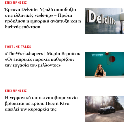
ΕΠΙΧΕΙΡΗΣΕΙΣ
Έρευνα Deloitte: Υψηλή αισιοδοξία
στις ελληνικές scale-ups – Πρώτη
πρόκληση η εμπορική ανάπτυξη και η
διεθνής επέκταση
FORTUNE TALKS
#TheWorkshapers | Μαρία Βερούχη:
«Οι εταιρικές παροχές καθορίζουν
την εργασία του μέλλοντος»
ΕΠΙΧΕΙΡΗΣΕΙΣ
Η γερμανική αυτοκινητοβιομηχανία
βρίσκεται σε κρίση: Πώς η Κίνα
απειλεί την κυριαρχία της