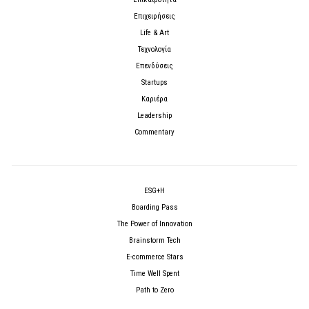
Επιχειρήσεις
Life & Art
Τεχνολογία
Επενδύσεις
Startups
Καριέρα
Leadership
Commentary
ESG+H
Boarding Pass
The Power of Innovation
Brainstorm Tech
E-commerce Stars
Time Well Spent
Path to Zero