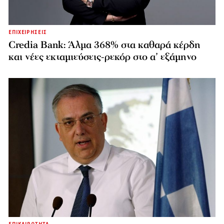
ΕΠΙΧΕΙΡΗΣΕΙΣ
Credia Bank: Άλμα 368% στα καθαρά κέρδη
και νέες εκταμιεύσεις-ρεκόρ στο α’ εξάμηνο