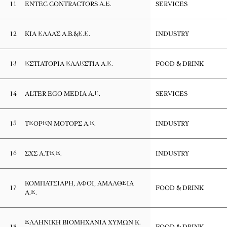
11
ENTEC CONTRACTORS Α.Ε.
SERVICES
12
ΚΙΑ ΕΛΛΑΣ Α.Β.&Ε.Ε.
INDUSTRY
13
ΕΣΤΙΑΤΟΡΙΑ ΕΛΛΕΣΤΙΑ Α.Ε.
FOOD & DRINK
14
ALTER EGO MEDIA Α.Ε.
SERVICES
15
ΤΕΟΡΕΝ ΜΟΤΟΡΣ Α.Ε.
INDUSTRY
16
ΣΧΣ Α.Τ.Ε.Ε.
INDUSTRY
ΚΟΜΠΑΤΣΙΑΡΗ, ΑΦΟΙ, ΑΜΑΛΘΕΙΑ
17
FOOD & DRINK
Α.Ε.
ΕΛΛΗΝΙΚΗ ΒΙΟΜΗΧΑΝΙΑ ΧΥΜΩΝ Κ.
18
FOOD & DRINK