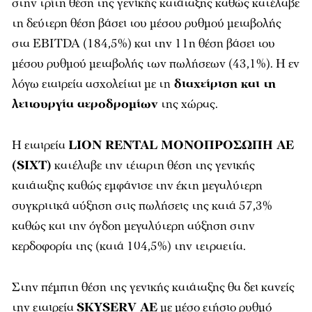
στην τρίτη θέση της γενικής κατάταξης καθώς κατέλαβε
τη δεύτερη θέση βάσει του μέσου ρυθμού μεταβολής
στα EBITDA (184,5%) και την 11η θέση βάσει του
μέσου ρυθμού μεταβολής των πωλήσεων (43,1%). Η εν
λόγω εταιρεία ασχολείται με τη
διαχείριση και τη
λειτουργία αεροδρομίων
της χώρας.
Η εταιρεία
LION RENTAL ΜΟΝΟΠΡΟΣΩΠΗ ΑΕ
(SIXT)
κατέλαβε την τέταρτη θέση της γενικής
κατάταξης καθώς εμφάνισε την έκτη μεγαλύτερη
συγκριτικά αύξηση στις πωλήσεις της κατά 57,3%
καθώς και την όγδοη μεγαλύτερη αύξηση στην
κερδοφορία της (κατά 104,5%) την τετραετία.
Στην πέμπτη θέση της γενικής κατάταξης θα δει κανείς
την εταιρεία
SKYSERV AE
με μέσο ετήσιο ρυθμό