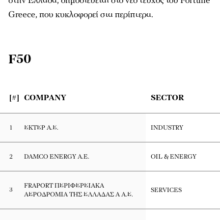
στην Ελλάδα, δημοσιεύεται στο νέο τεύχος του Fortune
Greece, που κυκλοφορεί στα περίπτερα.
F50
[#]
COMPANY
SECTOR
1
ΕΚΤΕΡ Α.Ε.
INDUSTRY
2
DAMCO ENERGY A.E.
OIL & ENERGY
FRAPORT ΠΕΡΙΦΕΡΕΙΑΚΑ
3
SERVICES
ΑΕΡΟΔΡΟΜΙΑ ΤΗΣ ΕΛΛΑΔΑΣ Α Α.Ε.