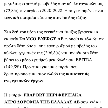
μεγαλύτερο ρυθμό μεταβολής στον κύκλο εργασιών της
(72,3%) την περίοδο 2020-2023. Η συγκεκριμένη είναι
τεχνική εταιρεία
κάτοχος πτυχίου 6ης τάξης.
Στη δεύτερη θέση της γενικής κατάταξης βρίσκεται η
εταιρεία
DAMCO ENERGY ΑΕ
, η οποία κατέλαβε την
πρώτη θέση βάσει του μέσου ρυθμού μεταβολής του
κύκλου εργασιών της (206,5%) και την τέταρτη θέση
βάσει του μέσου ρυθμού μεταβολής στα EBITDA
(149,5%). Πρόκειται για μια εταιρεία που
δραστηριοποιείται στον κλάδο της
κατασκευής
ενεργειακών έργων
.
Η εταιρεία
FRAPORT ΠΕΡΙΦΕΡΕΙΑΚΑ
ΑΕΡΟΔΟΡΟΜΙΑ ΤΗΣ ΕΛΛΑΔΑΣ ΑΕ
συναντάται