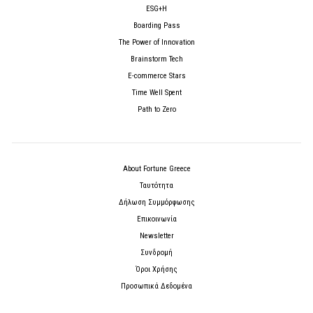
ESG+H
Boarding Pass
The Power of Innovation
Brainstorm Tech
E-commerce Stars
Time Well Spent
Path to Zero
About Fortune Greece
Ταυτότητα
Δήλωση Συμμόρφωσης
Επικοινωνία
Newsletter
Συνδρομή
Όροι Χρήσης
Προσωπικά Δεδομένα