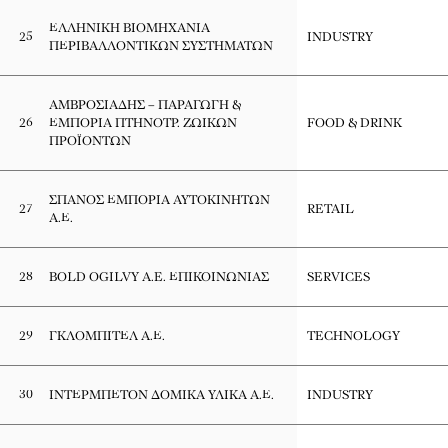
ΕΛΛΗΝΙΚΗ ΒΙΟΜΗΧΑΝΙΑ
25
INDUSTRY
ΠΕΡΙΒΑΛΛΟΝΤΙΚΩΝ ΣΥΣΤΗΜΑΤΩΝ
ΑΜΒΡΟΣΙΑΔΗΣ – ΠΑΡΑΓΩΓΗ &
26
ΕΜΠΟΡΙΑ ΠΤΗΝΟΤΡ. ΖΩΙΚΩΝ
FOOD & DRINK
ΠΡΟΪΟΝΤΩΝ
ΣΠΑΝΟΣ ΕΜΠΟΡΙΑ ΑΥΤΟΚΙΝΗΤΩΝ
27
RETAIL
Α.Ε.
28
BOLD OGILVY A.E. ΕΠΙΚΟΙΝΩΝΙΑΣ
SERVICES
29
ΓΚΛΟΜΠΙΤΕΛ Α.Ε.
TECHNOLOGY
30
ΙΝΤΕΡΜΠΕΤΟΝ ΔΟΜΙΚΑ ΥΛΙΚΑ Α.Ε.
INDUSTRY