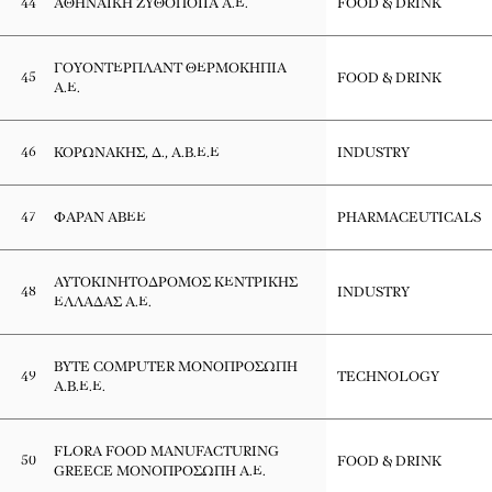
44
ΑΘΗΝΑΪΚΗ ΖΥΘΟΠΟΙΙΑ Α.Ε.
FOOD & DRINK
ΓΟΥΟΝΤΕΡΠΛΑΝΤ ΘΕΡΜΟΚΗΠΙΑ
45
FOOD & DRINK
Α.Ε.
46
ΚΟΡΩΝΑΚΗΣ, Δ., Α.Β.Ε.Ε
INDUSTRY
47
ΦΑΡΑΝ ΑΒΕΕ
PHARMACEUTICALS
ΑΥΤΟΚΙΝΗΤΟΔΡΟΜΟΣ ΚΕΝΤΡΙΚΗΣ
48
INDUSTRY
ΕΛΛΑΔΑΣ Α.Ε.
BYTE COMPUTER ΜΟΝΟΠΡΟΣΩΠΗ
49
TECHNOLOGY
Α.Β.Ε.Ε.
FLORA FOOD MANUFACTURING
50
FOOD & DRINK
GREECE ΜΟΝΟΠΡΟΣΩΠΗ Α.Ε.