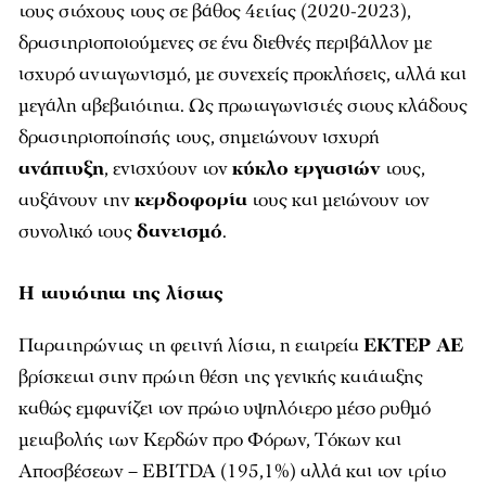
τους στόχους τους σε βάθος 4ετίας (2020-2023),
δραστηριοποιούμενες σε ένα διεθνές περιβάλλον με
ισχυρό ανταγωνισμό, µε συνεχείς προκλήσεις, αλλά και
μεγάλη αβεβαιότητα. Ως πρωταγωνιστές στους κλάδους
δραστηριοποίησής τους, σηµειώνουν ισχυρή
ανάπτυξη
, ενισχύουν τον
κύκλο εργασιών
τους,
αυξάνουν την
κερδοφορία
τους και µειώνουν τον
συνολικό τους
δανεισμό
.
Η ταυτότητα της λίστας
Παρατηρώντας τη φετινή λίστα, η εταιρεία
ΕΚΤΕΡ ΑΕ
βρίσκεται στην πρώτη θέση της γενικής κατάταξης
καθώς εμφανίζει τον πρώτο υψηλότερο μέσο ρυθμό
μεταβολής των Κερδών προ Φόρων, Tόκων και
Αποσβέσεων – EBITDA (195,1%) αλλά και τον τρίτο