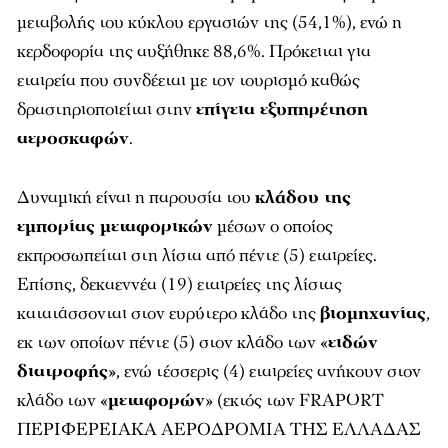
μεταβολής του κύκλου εργασιών της (54,1%), ενώ η
κερδοφορία της αυξήθηκε 88,6%. Πρόκειται για
εταιρεία που συνδέεται με τον τουρισμό καθώς
δραστηριοποιείται στην
επίγεια εξυπηρέτηση
αεροσκαφών
.
Δυναμική είναι η παρουσία του
κλάδου της
εμπορίας μεταφορικών
μέσων ο οποίος
εκπροσωπείται στη λίστα από πέντε (5) εταιρείες.
Επίσης, δεκαεννέα (19) εταιρείες της λίστας
κατατάσσονται στον ευρύτερο κλάδο της
βιομηχανίας
,
εκ των οποίων πέντε (5) στον κλάδο των «
ειδών
διατροφής
», ενώ τέσσερις (4) εταιρείες ανήκουν στον
κλάδο των «
μεταφορών
» (εκτός των FRAPORT
ΠΕΡΙΦΕΡΕΙΑΚΑ ΑΕΡΟΔΡΟΜΙΑ ΤΗΣ ΕΛΛΑΔΑΣ