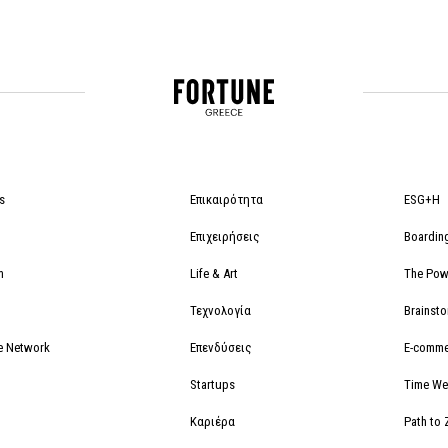
s
Επικαιρότητα
ESG+H
Επιχειρήσεις
Boardin
m
Life & Art
The Powe
Τεχνολογία
Brainst
e Network
Επενδύσεις
E-comme
Startups
Time We
Καριέρα
Path to 