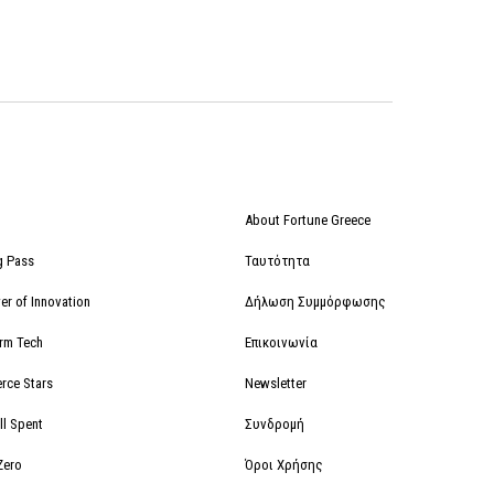
About Fortune Greece
g Pass
Ταυτότητα
r of Innovation
Δήλωση Συμμόρφωσης
orm Tech
Επικοινωνία
rce Stars
Newsletter
ll Spent
Συνδρομή
Zero
Όροι Χρήσης