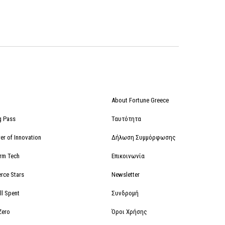
About Fortune Greece
g Pass
Ταυτότητα
r of Innovation
Δήλωση Συμμόρφωσης
orm Tech
Επικοινωνία
rce Stars
Newsletter
ll Spent
Συνδρομή
Zero
Όροι Χρήσης