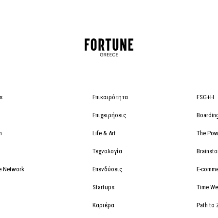
s
Επικαιρότητα
ESG+H
Επιχειρήσεις
Boardin
m
Life & Art
The Powe
Τεχνολογία
Brainst
e Network
Επενδύσεις
E-comme
Startups
Time We
Καριέρα
Path to 