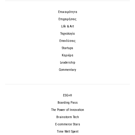
Επικαιρότητα
Επιχειρήσεις
Life & Art
Τεχνολογία
Επενδύσεις
Startups
Καριέρα
Leadership
Commentary
ESG+H
Boarding Pass
The Power of Innovation
Brainstorm Tech
E-commerce Stars
Time Well Spent