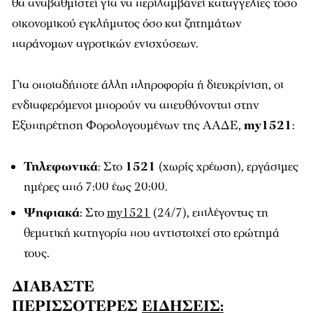
θα αναβαθμιστεί για να περιλαμβάνει καταγγελίες τόσο
οικονομικού εγκλήματος όσο και ζητημάτων
παράνομων αγροτικών ενισχύσεων.
Για οποιαδήποτε άλλη πληροφορία ή διευκρίνιση, οι
ενδιαφερόμενοι μπορούν να απευθύνονται στην
Εξυπηρέτηση Φορολογουμένων της ΑΑΔΕ,
my1521
:
Τηλεφωνικά
: Στο
1521
(χωρίς χρέωση), εργάσιμες
ημέρες από 7:00 έως 20:00.
Ψηφιακά
: Στο
my1521
(24/7), επιλέγοντας τη
θεματική κατηγορία που αντιστοιχεί στο ερώτημά
τους.
ΔΙΑΒΑΣΤΕ
ΠΕΡΙΣΣΟΤΕΡΕΣ
ΕΙΔΗΣΕΙΣ: