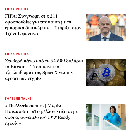
ΕΠΙΚΑΙΡΟΤΗΤΑ
FIFA: Συγγνώμη στις 211
ομοσπονδίες για την κρίση με τα
εμπορικά δικαιώματα – Στήριξη στον
Τζάνι Ινφαντίνο
ΕΠΙΚΑΙΡΟΤΗΤΑ
Σταθερά πάνω από τα 64.600 δολάρια
το Bitcoin – Τι σημαίνει το
«ξεκλείδωμα» της SpaceX για την
αγορά των crypto
FORTUNE TALKS
#TheWorkshapers | Μαρία
Πατακιούτη: «Το μέλλον χτίζεται με
σκοπό, συνέπεια και FutuReady
ηγεσία»