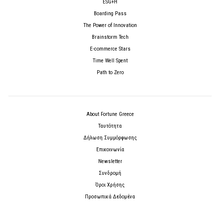
ESG+H
Boarding Pass
The Power of Innovation
Brainstorm Tech
E-commerce Stars
Time Well Spent
Path to Zero
About Fortune Greece
Ταυτότητα
Δήλωση Συμμόρφωσης
Επικοινωνία
Newsletter
Συνδρομή
Όροι Χρήσης
Προσωπικά Δεδομένα