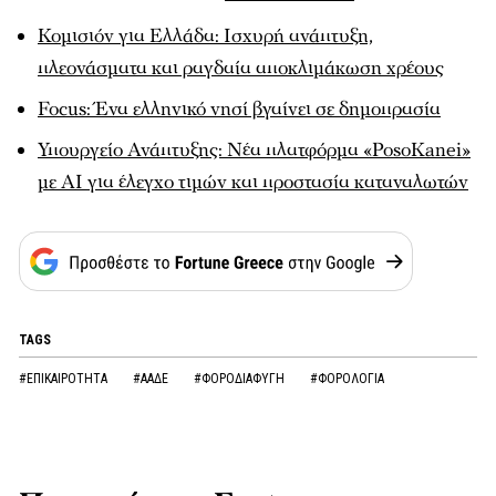
Κομισιόν για Ελλάδα: Ισχυρή ανάπτυξη,
πλεονάσματα και ραγδαία αποκλιμάκωση χρέους
Focus: Ένα ελληνικό νησί βγαίνει σε δημοπρασία
Υπουργείο Ανάπτυξης: Νέα πλατφόρμα «PosoKanei»
με AI για έλεγχο τιμών και προστασία καταναλωτών
TAGS
#ΕΠΙΚΑΙΡΟΤΗΤΑ
#ΑΑΔΕ
#ΦΟΡΟΔΙΑΦΥΓΗ
#ΦΟΡΟΛΟΓΙΑ