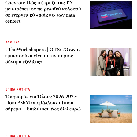
Chevron: Πώς η έκρηξη της ΤΝ
μετατρέπει τον πετρελαϊκό κολοσσό
σε ενεργειακό «παίκτη» των data
centers
ΚΑΡΙΕΡΑ
#TheWorkshapers | OTS: «Όταν η
εμπιστοσύνη γίνεται κινητήριος
δύναμη εξέλιξης»
ΕΠΙΚΑΙΡΟΤΗΤΑ
Τουρισμός για Όλους 2026-2027:
Ποια ΑΦΜ υποβάλλουν αίτηση
σήμερα – Επιδότηση έως 600 ευρώ
ΕΠΙΚΑΙΡΟΤΗΤΑ