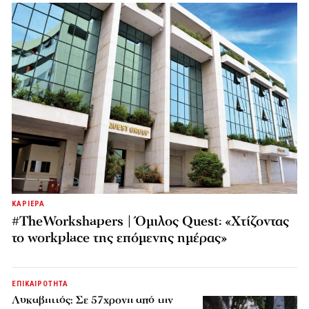
ΚΑΡΙΕΡΑ
#TheWorkshapers | Όμιλος Quest: «Χτίζοντας
το workplace της επόμενης ημέρας»
ΕΠΙΚΑΙΡΟΤΗΤΑ
Λυκαβηττός: Σε 57χρονη από την