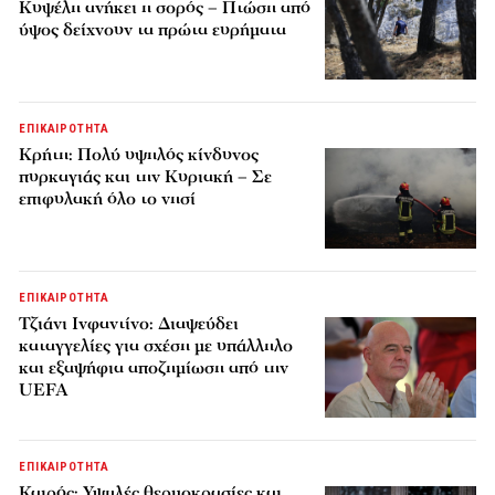
Κυψέλη ανήκει η σορός – Πτώση από
ύψος δείχνουν τα πρώτα ευρήματα
ΕΠΙΚΑΙΡΟΤΗΤΑ
Κρήτη: Πολύ υψηλός κίνδυνος
πυρκαγιάς και την Κυριακή – Σε
επιφυλακή όλο το νησί
ΕΠΙΚΑΙΡΟΤΗΤΑ
Τζιάνι Ινφαντίνο: Διαψεύδει
καταγγελίες για σχέση με υπάλληλο
και εξαψήφια αποζημίωση από την
UEFA
ΕΠΙΚΑΙΡΟΤΗΤΑ
Καιρός: Υψηλές θερμοκρασίες και