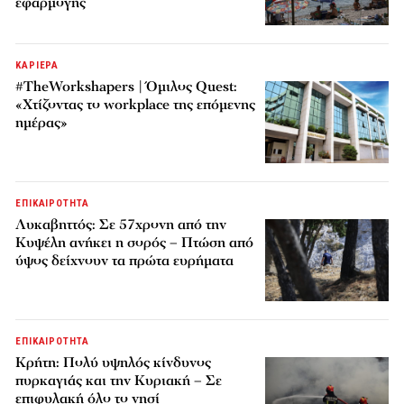
εφαρμογής
ΚΑΡΙΕΡΑ
#TheWorkshapers | Όμιλος Quest:
«Χτίζοντας το workplace της επόμενης
ημέρας»
ΕΠΙΚΑΙΡΟΤΗΤΑ
Λυκαβηττός: Σε 57χρονη από την
Κυψέλη ανήκει η σορός – Πτώση από
ύψος δείχνουν τα πρώτα ευρήματα
ΕΠΙΚΑΙΡΟΤΗΤΑ
Κρήτη: Πολύ υψηλός κίνδυνος
πυρκαγιάς και την Κυριακή – Σε
επιφυλακή όλο το νησί