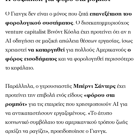
Ο Γιανγκ δεν είναι ο μόνος που ζητά
επανεξέταση του
φορολογικού συστήματος
. Ο δισεκατομμυριούχος
venture capitalist Βινόντ Κόσλα έχει προτείνει ότι αν η
AI οδηγήσει σε μαζική απώλεια θέσεων εργασίας, ίσως
χρειαστεί
να καταργηθεί
για πολλούς Αμερικανούς
ο
φόρος εισοδήματος
και να φορολογηθεί περισσότερο
το κεφάλαιο.
Παράλληλα, ο γερουσιαστής
Μπέρνι Σάντερς
έχει
προτείνει την επιβολή ενός είδους
«φόρου στα
ρομπότ»
για τις εταιρείες που χρησιμοποιούν AI για
να αντικαταστήσουν εργαζομένους. «Το άτυπο
κοινωνικό συμβόλαιο του αμερικανικού τρόπου ζωής
αρχίζει να ραγίζει», προειδοποίησε ο Γιανγκ.