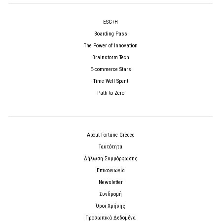
ESG+H
Boarding Pass
The Power of Innovation
Brainstorm Tech
E-commerce Stars
Time Well Spent
Path to Zero
About Fortune Greece
Ταυτότητα
Δήλωση Συμμόρφωσης
Επικοινωνία
Newsletter
Συνδρομή
Όροι Χρήσης
Προσωπικά Δεδομένα