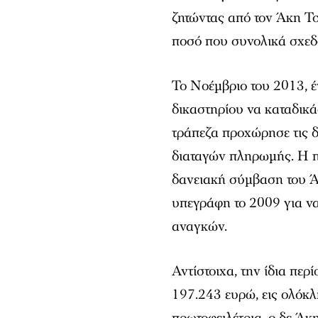
ζητώντας από τον Άκη Τ
ποσό που συνολικά σχεδό
Το Νοέμβριο του 2013, 
δικαστηρίου να καταδικά
τράπεζα προχώρησε τις δ
διαταγών πληρωμής. Η π
δανειακή σύμβαση του Ά
υπεγράφη το 2009 για ν
αναγκών.
Αντίστοιχα, την ίδια πε
197.243 ευρώ, εις ολόκλ
πρωτοφειλέτρια, ο δε Άκ