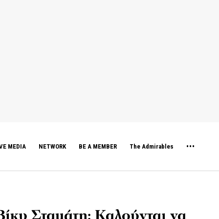
VE MEDIA
NETWORK
BE A MEMBER
The Admirables
ίκυ Σταμάτη: Καλούνται να