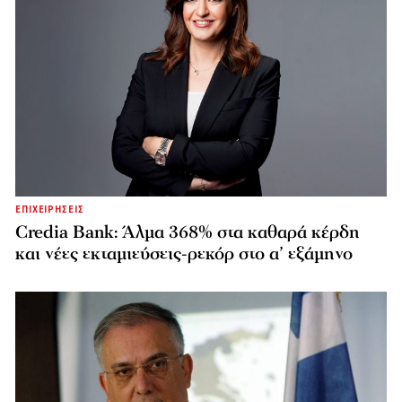
ΕΠΙΧΕΙΡΗΣΕΙΣ
Credia Bank: Άλμα 368% στα καθαρά κέρδη
και νέες εκταμιεύσεις-ρεκόρ στο α’ εξάμηνο