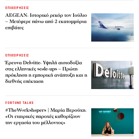
ΕΠΙΧΕΙΡΗΣΕΙΣ
AEGEAN: Ιστορικό ρεκόρ τον Ιούλιο
– Μετέφερε πάνω από 2 εκατομμύρια
επιβάτες
ΕΠΙΧΕΙΡΗΣΕΙΣ
Έρευνα Deloitte: Υψηλή αισιοδοξία
στις ελληνικές scale-ups – Πρώτη
πρόκληση η εμπορική ανάπτυξη και η
διεθνής επέκταση
FORTUNE TALKS
#TheWorkshapers | Μαρία Βερούχη:
«Οι εταιρικές παροχές καθορίζουν
την εργασία του μέλλοντος»