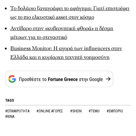
Το δολάριο ξαναγράφει το αφήγημα: Γιατί επιστρέφει
ως το πιο ελκυστικό asset στον κόσμο
Αντίβαρο στην «κυβερνητική φθορά» η δέσμη
μέτρων για το στεγαστικό
Βusiness Monitor: Η αγορά των influencers στην
Ελλάδα και η κυρίαρχη τεχνητή νοημοσύνη
TAGS
#ΕΠΙΚΑΙΡΟΤΗΤΑ
#ONLINE ΑΓΟΡΕΣ
#SHEIN
#TEMU
#ΕΜΠΟΡΙΟ
#ΚΙΝΑ