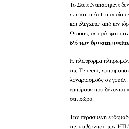
Το Στέιτ Ντιπάρτμεντ δε
ενώ και η Ant, η οποία 
και ελέγχεται από τον ιδ
Ωστόσο, σε πρόσφατη αν
5% των δραστηριοτήτων
Η πλατφόρμα πληρωμών τ
της Tencent, χρησιμοποι
λογαριασμούς σε γουάν. 
εμπόρους που δέχονται π
στη χώρα.
Την περασμένη εβδομάδ
την κυβέρνηση των ΗΠΑ 