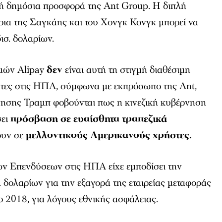
ή δημόσια προσφορά της Ant Group. Η διπλή
ρια της Σαγκάης και του Χονγκ Κονγκ μπορεί να
δισ. δολαρίων.
μών Alipay
δεν
είναι αυτή τη στιγμή διαθέσιμη
τες στις ΗΠΑ, σύμφωνα με εκπρόσωπο της Ant,
νησης Τραμπ φοβούνται πως η κινεζική κυβέρνηση
ει
πρόσβαση σε ευαίσθητα τραπεζικά
ουν σε
μελλοντικούς
Αμερικανούς χρήστες.
ν Επενδύσεων στις ΗΠΑ είχε εμποδίσει την
 δολαρίων για την εξαγορά της εταιρείας μεταφοράς
2018, για λόγους εθνικής ασφάλειας.