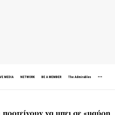
VE MEDIA
NETWORK
BE A MEMBER
The Admirables
 προτείνουν να μπει σε «μαύρη