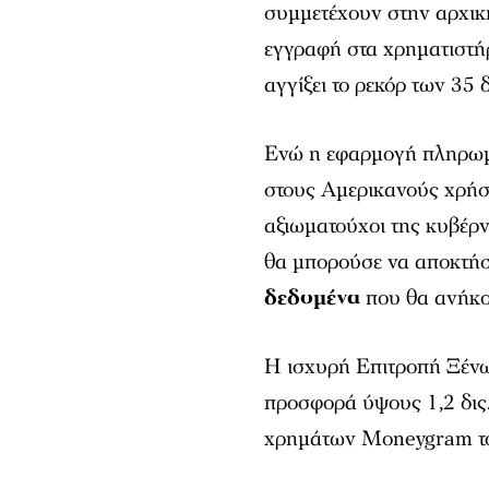
συμμετέχουν στην αρχικ
εγγραφή στα χρηματιστή
αγγίξει το ρεκόρ των 35 
Ενώ η εφαρμογή πληρω
στους Αμερικανούς χρήσ
αξιωματούχοι της κυβέρ
θα μπορούσε να αποκτήσ
δεδομένα
που θα ανήκ
Η ισχυρή Επιτροπή Ξένω
προσφορά ύψους 1,2 δις.
χρημάτων Moneygram το 