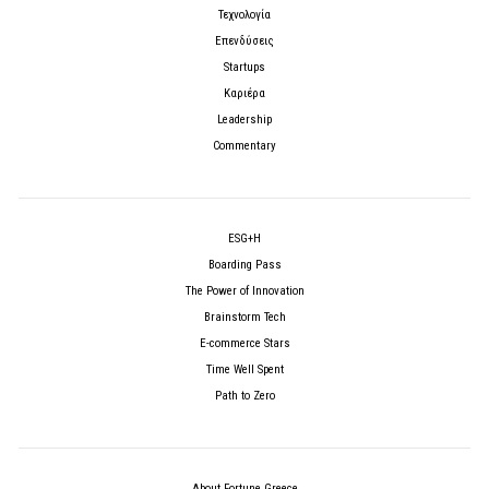
Τεχνολογία
Επενδύσεις
Startups
Καριέρα
Leadership
Commentary
ESG+H
Boarding Pass
The Power of Innovation
Brainstorm Tech
E-commerce Stars
Time Well Spent
Path to Zero
About Fortune Greece