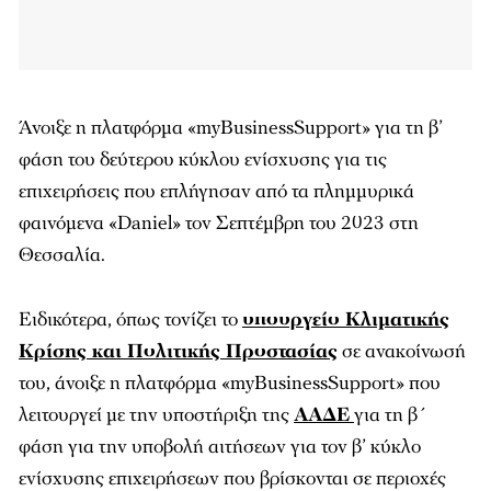
Άνοιξε η πλατφόρμα «myBusinessSupport» για τη β’
φάση του δεύτερου κύκλου ενίσχυσης για τις
επιχειρήσεις που επλήγησαν από τα πλημμυρικά
φαινόμενα «Daniel» τον Σεπτέμβρη του 2023 στη
Θεσσαλία.
Ειδικότερα, όπως τονίζει το
υπουργείο Κλιματικής
Κρίσης και Πολιτικής Προστασίας
σε ανακοίνωσή
του, άνοιξε η πλατφόρμα «myBusinessSupport» που
λειτουργεί με την υποστήριξη της
ΑΑΔΕ
για τη β΄
φάση για την υποβολή αιτήσεων για τον β’ κύκλο
ενίσχυσης επιχειρήσεων που βρίσκονται σε περιοχές