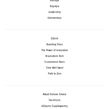
Startups
Καριέρα
Leadership
Commentary
ESG+H
Boarding Pass
The Power of Innovation
Brainstorm Tech
E-commerce Stars
Time Well Spent
Path to Zero
About Fortune Greece
Ταυτότητα
Δήλωση Συμμόρφωσης