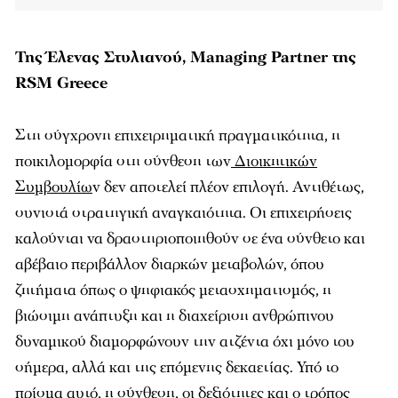
Της Έλενας Στυλιανού, Managing Partner της
RSM Greece
Στη σύγχρονη επιχειρηματική πραγματικότητα, η
ποικιλομορφία στη σύνθεση των
Διοικητικών
Συμβουλίω
ν δεν αποτελεί πλέον επιλογή. Αντιθέτως,
συνιστά στρατηγική αναγκαιότητα. Οι επιχειρήσεις
καλούνται να δραστηριοποιηθούν σε ένα σύνθετο και
αβέβαιο περιβάλλον διαρκών μεταβολών, όπου
ζητήματα όπως ο ψηφιακός μετασχηματισμός, η
βιώσιμη ανάπτυξη και η διαχείριση ανθρώπινου
δυναμικού διαμορφώνουν την ατζέντα όχι μόνο του
σήμερα, αλλά και της επόμενης δεκαετίας. Υπό το
πρίσμα αυτό, η σύνθεση, οι δεξιότητες και ο τρόπος