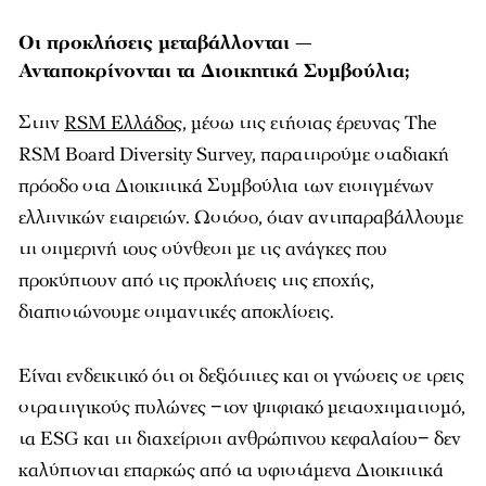
Οι προκλήσεις μεταβάλλονται —
Ανταποκρίνονται τα Διοικητικά Συμβούλια;
Στην
RSM Ελλάδος
, μέσω της ετήσιας έρευνας The
RSM Board Diversity Survey, παρατηρούμε σταδιακή
πρόοδο στα Διοικητικά Συμβούλια των εισηγμένων
ελληνικών εταιρειών. Ωστόσο, όταν αντιπαραβάλλουμε
τη σημερινή τους σύνθεση με τις ανάγκες που
προκύπτουν από τις προκλήσεις της εποχής,
διαπιστώνουμε σημαντικές αποκλίσεις.
Είναι ενδεικτικό ότι οι δεξιότητες και οι γνώσεις σε τρεις
στρατηγικούς πυλώνες −τον ψηφιακό μετασχηματισμό,
τα ESG και τη διαχείριση ανθρώπινου κεφαλαίου− δεν
καλύπτονται επαρκώς από τα υφιστάμενα Διοικητικά