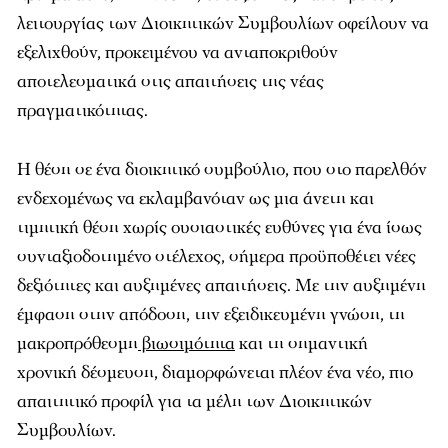
λειτουργίας των Διοικητικών Συμβουλίων οφείλουν να
εξελιχθούν, προκειμένου να ανταποκριθούν
αποτελεσματικά στις απαιτήσεις της νέας
πραγματικότητας.
Η θέση σε ένα διοικητικό συμβούλιο, που στο παρελθόν
ενδεχομένως να εκλαμβανόταν ως μια άνετη και
τιμητική θέση χωρίς ουσιαστικές ευθύνες για ένα ίσως
συνταξιοδοτημένο στέλεχος, σήμερα προϋποθέτει νέες
δεξιότητες και αυξημένες απαιτήσεις. Με την αυξημένη
έμφαση στην απόδοση, την εξειδικευμένη γνώση, τη
μακροπρόθεσμη
βιωσιμότητα
και τη σημαντική
χρονική δέσμευση, διαμορφώνεται πλέον ένα νέο, πιο
απαιτητικό προφίλ για τα μέλη των Διοικητικών
Συμβουλίων.