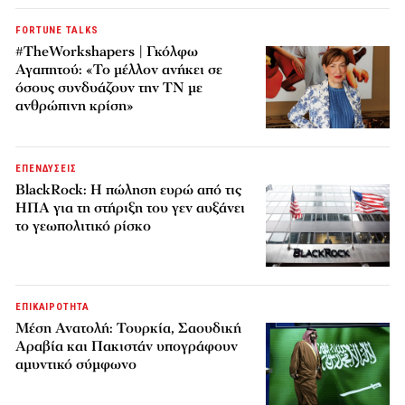
FORTUNE TALKS
#TheWorkshapers | Γκόλφω
Αγαπητού: «Το μέλλον ανήκει σε
όσους συνδυάζουν την ΤΝ με
ανθρώπινη κρίση»
ΕΠΕΝΔΥΣΕΙΣ
BlackRock: Η πώληση ευρώ από τις
ΗΠΑ για τη στήριξη του γεν αυξάνει
το γεωπολιτικό ρίσκο
ΕΠΙΚΑΙΡΟΤΗΤΑ
Μέση Ανατολή: Τουρκία, Σαουδική
Αραβία και Πακιστάν υπογράφουν
αμυντικό σύμφωνο