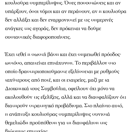
κουλτούρα συμπερίληψης. Όσες ποσοστώσεις και αν
υπάρξουν, όσοι νόμοι και αν περάσουν, αν η κουλτούρα
δεν αλλάξει και δεν εναρμονιστεί με τις σημερινές
ανάγκες της αγοράς, δεν πρόκειται να δούμε
ουσιαστικές διαφοροποιήσεις.
Έχει τεθεί η σωστή βάση και έχει σημειωθεί πρόοδος·
ωστόσο, απαιτείται επιτάχυνση. Το περιβάλλον στο
οποίο δραστηριοποιούμαστε εξελίσσεται με ρυθμούς
ταχύτερους από ποτέ, και οι εταιρείες, μαζί με τα
Διοικητικά τους Συμβούλια, οφείλουν όχι μόνο να
ακολουθούν τις εξελίξεις, αλλά και να διασφαλίζουν ότι
διατηρούν στρατηγικό προβάδισμα. Στο πλαίσιο αυτό,
η ανάπτυξη κουλτούρας συμπερίληψης συνιστά
θεμελιώδη προϋπόθεση για τη διασφάλιση της
βιώσιμης επιτυχίας.