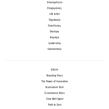
Επικαιρότητα
Επιχειρήσεις
Life & Art
Τεχνολογία
Επενδύσεις
Startups
Καριέρα
Leadership
Commentary
ESG+H
Boarding Pass
The Power of Innovation
Brainstorm Tech
E-commerce Stars
Time Well Spent
Path to Zero