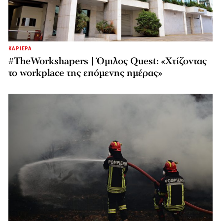
ΚΑΡΙΕΡΑ
#TheWorkshapers | Όμιλος Quest: «Χτίζοντας
το workplace της επόμενης ημέρας»