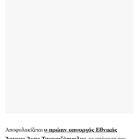
Αποφυλακίζεται
ο πρώην υπουργός Εθνικής
Άμυνας Άκης Τσοχατζόπουλος,
με απόφαση του