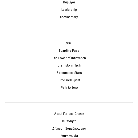
Καριέρα
Leadership
Commentary
ESG+H
Boarding Pass
The Power of Innovation
Brainstorm Tech
E-commerce Stars
Time Well Spent
Path to Zero
About Fortune Greece
Ταυτότητα
Δήλωση Συμμόρφωσης
Επικοινωνία