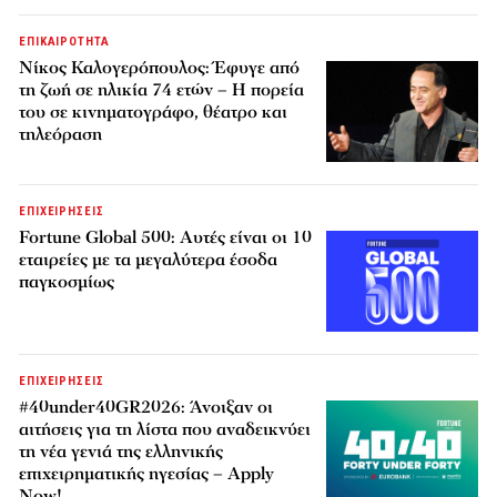
ΕΠΙΚΑΙΡΟΤΗΤΑ
Νίκος Καλογερόπουλος: Έφυγε από
τη ζωή σε ηλικία 74 ετών – Η πορεία
του σε κινηματογράφο, θέατρο και
τηλεόραση
ΕΠΙΧΕΙΡΗΣΕΙΣ
Fortune Global 500: Αυτές είναι οι 10
εταιρείες με τα μεγαλύτερα έσοδα
παγκοσμίως
ΕΠΙΧΕΙΡΗΣΕΙΣ
#40under40GR2026: Άνοιξαν οι
αιτήσεις για τη λίστα που αναδεικνύει
τη νέα γενιά της ελληνικής
επιχειρηματικής ηγεσίας – Apply
Now!