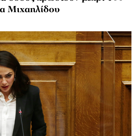
να Μιχαηλίδου