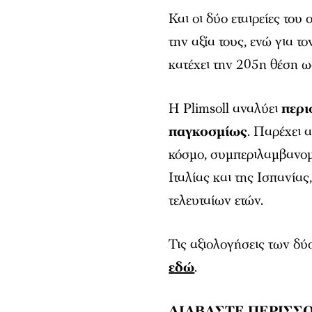
Και οι δύο εταιρείες του
την αξία τους, ενώ για
κατέχει την 205η θέση ω
Η Plimsoll αναλύει
περι
παγκοσμίως
. Παρέχει 
κόσμο, συμπεριλαμβανομ
Ιταλίας και της Ισπανίας
τελευταίων ετών.
Τις αξιολογήσεις των δύο
εδώ
.
ΔΙΑΒΑΣΤΕ ΠΕΡΙΣΣΟ