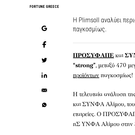
FORTUNE GREECE
Η Plimsoll αναλύει περ
παγκοσμίως.
ΠΡΟΣΥΦΑΠΕ
και
ΣΥ
“strong”
, μεταξύ 470 μ
προϊόντων
παγκοσμίως!
Η τελευταία ανάλυση τη
και ΣΥΝΦΑ Αλίμου, του
εταιρείες. Ο ΠΡΟΣΥΦΑΠ
ηΣ ΥΝΦΑ Αλίμου στην 