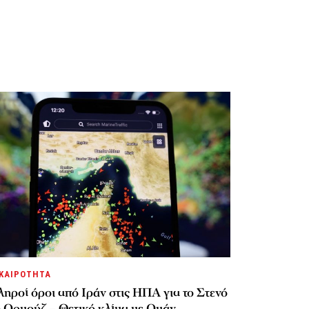
ΚΑΙΡΟΤΗΤΑ
ηροί όροι από Ιράν στις ΗΠΑ για το Στενό
υ Ορμούζ – Θετικό κλίμα με Ομάν