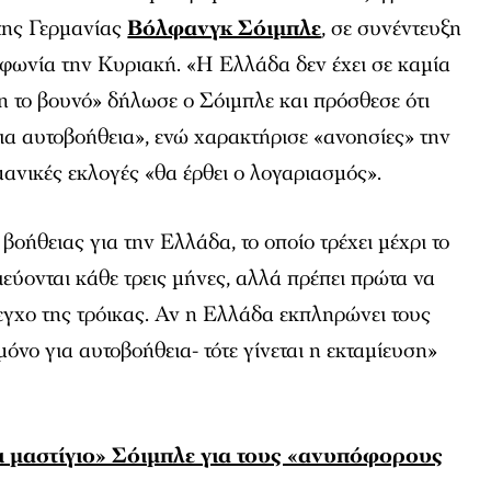
της Γερμανίας
Βόλφανγκ Σόιμπλε
, σε συνέντευξη
οφωνία την Κυριακή. «Η Ελλάδα δεν έχει σε καμία
 το βουνό» δήλωσε ο Σόιμπλε και πρόσθεσε ότι
ια αυτοβοήθεια», ενώ χαρακτήρισε «ανοησίες» την
μανικές εκλογές «θα έρθει ο λογαριασμός».
οήθειας για την Ελλάδα, το οποίο τρέχει μέχρι το
ιεύονται κάθε τρεις μήνες, αλλά πρέπει πρώτα να
λεγχο της τρόικας. Αν η Ελλάδα εκπληρώνει τους
όνο για αυτοβοήθεια- τότε γίνεται η εκταμίευση»
ι μαστίγιο» Σόιμπλε για τους «ανυπόφορους