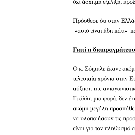
όχι άσχημη εξέλιξη, προ
Πρόσθεσε ότι στην Ελλάδ
-«αυτό είναι ήδη κάτι»- 
Γιατί η διαπραγμάτευσ
Ο κ. Σόιμπλε έκανε ακόμ
τελευταία χρόνια στην Ε
αύξηση της ανταγωνιστικ
Γι άλλη μια φορά, δεν έ
ακόμη μεγάλη προσπάθει
να υλοποιήσουν τις προσ
είναι για τον πληθυσμό 