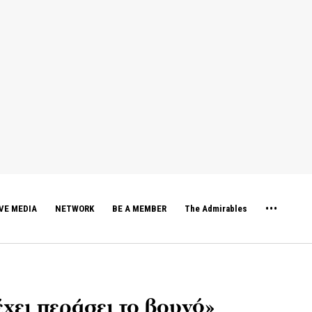
VE MEDIA
NETWORK
BE A MEMBER
The Admirables
χει περάσει το βουνό»