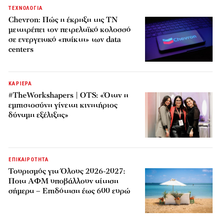
ΤΕΧΝΟΛΟΓΙΑ
Chevron: Πώς η έκρηξη της ΤΝ
μετατρέπει τον πετρελαϊκό κολοσσό
σε ενεργειακό «παίκτη» των data
centers
ΚΑΡΙΕΡΑ
#TheWorkshapers | OTS: «Όταν η
εμπιστοσύνη γίνεται κινητήριος
δύναμη εξέλιξης»
ΕΠΙΚΑΙΡΟΤΗΤΑ
Τουρισμός για Όλους 2026-2027:
Ποια ΑΦΜ υποβάλλουν αίτηση
σήμερα – Επιδότηση έως 600 ευρώ