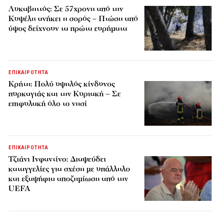
Λυκαβηττός: Σε 57χρονη από την
Κυψέλη ανήκει η σορός – Πτώση από
ύψος δείχνουν τα πρώτα ευρήματα
ΕΠΙΚΑΙΡΟΤΗΤΑ
Κρήτη: Πολύ υψηλός κίνδυνος
πυρκαγιάς και την Κυριακή – Σε
επιφυλακή όλο το νησί
ΕΠΙΚΑΙΡΟΤΗΤΑ
Τζιάνι Ινφαντίνο: Διαψεύδει
καταγγελίες για σχέση με υπάλληλο
και εξαψήφια αποζημίωση από την
UEFA