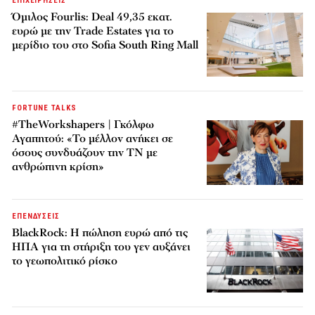
ΕΠΙΧΕΙΡΗΣΕΙΣ
Όμιλος Fourlis: Deal 49,35 εκατ.
ευρώ με την Trade Estates για το
μερίδιο του στο Sofia South Ring Mall
FORTUNE TALKS
#TheWorkshapers | Γκόλφω
Αγαπητού: «Το μέλλον ανήκει σε
όσους συνδυάζουν την ΤΝ με
ανθρώπινη κρίση»
ΕΠΕΝΔΥΣΕΙΣ
BlackRock: Η πώληση ευρώ από τις
ΗΠΑ για τη στήριξη του γεν αυξάνει
το γεωπολιτικό ρίσκο