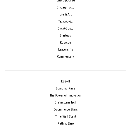
Επικαιρότητα
Επιχειρήσεις
Life & Art
Τεχνολογία
Επενδύσεις
Startups
Καριέρα
Leadership
Commentary
ESG+H
Boarding Pass
The Power of Innovation
Brainstorm Tech
E-commerce Stars
Time Well Spent
Path to Zero