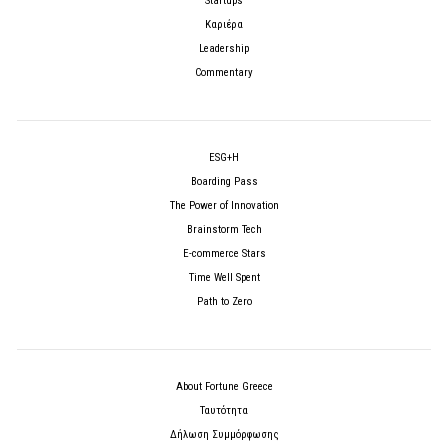
Startups
Καριέρα
Leadership
Commentary
ESG+H
Boarding Pass
The Power of Innovation
Brainstorm Tech
E-commerce Stars
Time Well Spent
Path to Zero
About Fortune Greece
Ταυτότητα
Δήλωση Συμμόρφωσης