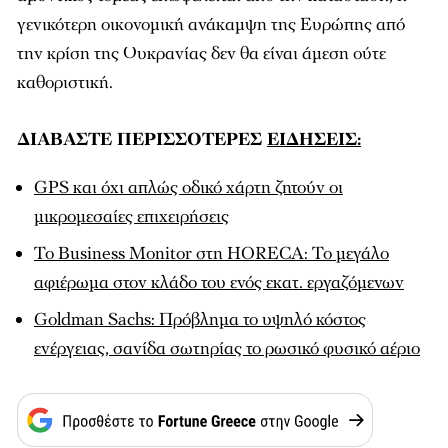
γενικότερη οικονομική ανάκαμψη της Ευρώπης από
την κρίση της Ουκρανίας δεν θα είναι άμεση ούτε
καθοριστική.
ΔΙΑΒΑΣΤΕ ΠΕΡΙΣΣΟΤΕΡΕΣ
ΕΙΔΗΣΕΙΣ:
GPS και όχι απλώς οδικό χάρτη ζητούν οι
μικρομεσαίες επιχειρήσεις
To Βusiness Monitor στη HORECA: Το μεγάλο
αφιέρωμα στον κλάδο του ενός εκατ. εργαζόμενων
Goldman Sachs: Πρόβλημα το υψηλό κόστος
ενέργειας, σανίδα σωτηρίας το ρωσικό φυσικό αέριο