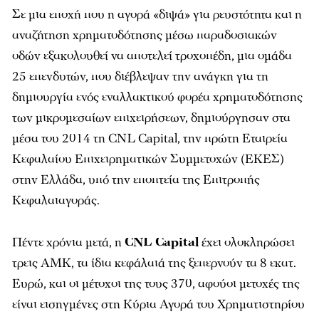
Σε µια εποχή που η αγορά «διψά» για ρευστότητα και η
αναζήτηση χρηµατοδότησης µέσω παραδοσιακών
οδών εξακολουθεί να αποτελεί τροχοπέδη, µια οµάδα
25 επενδυτών, που διέβλεψαν την ανάγκη για τη
δηµιουργία ενός εναλλακτικού φορέα χρηµατοδότησης
των µικροµεσαίων επιχειρήσεων, δηµιούργησαν στα
µέσα του 2014 τη CNL Capital, την πρώτη Εταιρεία
Κεφαλαίου Επιχειρηµατικών Συµµετοχών (ΕΚΕΣ)
στην Ελλάδα, υπό την εποπτεία της Επιτροπής
Κεφαλαιαγοράς.
Πέντε χρόνια µετά, η
CNL Capital
έχει ολοκληρώσει
τρεις ΑΜΚ, τα ίδια κεφάλαιά της ξεπερνούν τα 8 εκατ.
Ευρώ, και οι μέτοχοι της τους 370, αφούοι μετοχές της
είναι εισηγμένες στη Κύρια Αγορά του Χρηματιστηρίου