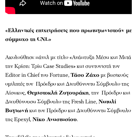
«Ελληνικές επιχειρήσεις που πρωταγωνιστούν με
σύμμαχο τη
CNL
»
Ακολούθησε πάνελ με τίτλο «Ανάπτυξη Mέσα και Mετά
την Kρίση: Τρία Case Studies» και συντονιστή τον
Editor in Chief του Fortune,
Τάσο Ζάχο
με βασικούς
ομιλητές τον Πρόεδρο και Διευθύνοντα Σύμβουλο της
Αίσακος,
Θεμιστοκλή Ζυγουράκη
, την Πρόεδρο και
Διευθύνουσα Σύμβουλο της Fresh Line,
Ναταλί
Βαγιωνή
και τον Πρόεδρο και Διευθύνοντα Σύμβουλο
της Epexyl,
Νίκο Αναστασίου
.