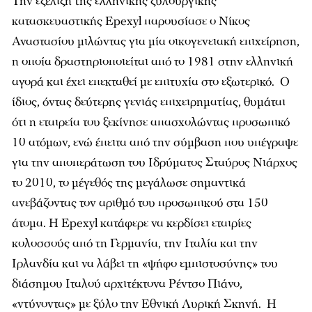
Την εξέλιξη της ελληνικής ξυλουργικής
κατασκευαστικής Εpexyl παρουσίασε ο Nίκος
Αναστασίου μιλώντας για μία οικογενειακή επιχείρηση,
η οποία δραστηριοποιείται από το 1981 στην ελληνική
αγορά και έχει επεκταθεί με επιτυχία στο εξωτερικό. Ο
ίδιος, όντας δεύτερης γενιάς επιχειρηματίας, θυμάται
ότι η εταιρεία του ξεκίνησε απασχολώντας προσωπικό
10 ατόμων, ενώ έπειτα από την σύμβαση που υπέγραψε
για την αποπεράτωση του Ιδρύματος Σταύρος Νιάρχος
το 2010, το μέγεθός της μεγάλωσε σημαντικά
ανεβάζοντας τον αριθμό του προσωπικού στα 150
άτομα. Η Epexyl κατάφερε να κερδίσει εταιρίες
κολοσσούς από τη Γερμανία, την Ιταλία και την
Ιρλανδία και να λάβει τη «ψήφο εμπιστοσύνης» του
διάσημου Ιταλού αρχιτέκτονα Ρέντσο Πιάνο,
«ντύνοντας» με ξύλο την Εθνική Λυρική Σκηνή. Η