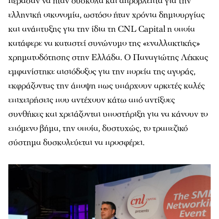
πέρασαν να ήταν δύσκολα και απρόβλεπτα για την
ελληνική οικονομία, ωστόσο ήταν χρόνια δημιουργίας
και ανάπτυξης για την ίδια τη CNL Capital η οποία
κατάφερε να καταστεί συνώνυμο της «εναλλακτικής»
χρηματοδότησης στην Ελλάδα. Ο Παναγιώτης Λέκκας
εμφανίστηκε αισιόδοξος για την πορεία της αγοράς,
εκφράζοντας την άποψη πως υπάρχουν αρκετές καλές
επιχειρήσεις που αντέχουν κάτω από αντίξοες
συνθήκες και χρειάζονται υποστήριξη για να κάνουν το
επόμενο βήμα, την οποία, δυστυχώς, το τραπεζικό
σύστημα δυσκολεύεται να προσφέρει.