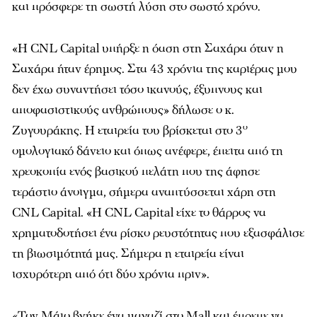
και πρόσφερε τη σωστή λύση στο σωστό χρόνο.
«Η CNL Capital υπήρξε η όαση στη Σαχάρα όταν η
Σαχάρα ήταν έρημος. Στα 43 χρόνια της καριέρας μου
δεν έχω συναντήσει τόσο ικανούς, έξυπνους και
αποφασιστικούς ανθρώπους» δήλωσε ο κ.
ο
Ζυγουράκης. Η εταιρεία του βρίσκεται στο 3
ομολογιακό δάνειο και όπως ανέφερε, έπειτα από τη
χρεοκοπία ενός βασικού πελάτη που της άφησε
τεράστιο άνοιγμα, σήμερα αναπτύσσεται χάρη στη
CNL Capital. «Η CNL Capital είχε το θάρρος να
χρηματοδοτήσει ένα ρίσκο ρευστότητας που εξασφάλισε
τη βιωσιμότητά μας. Σήμερα η εταιρεία είναι
ισχυρότερη από ότι δύο χρόνια πριν».
«Τον Μάιο βγήκε ένα μαγαζί στο Mall και έπρεπε να