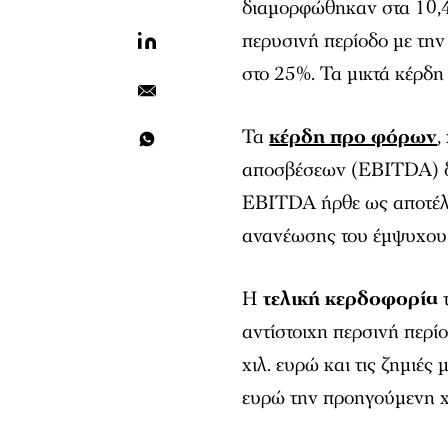
διαμορφώθηκαν στα 10,43
περυσινή περίοδο με τη
στο 25%. Τα μικτά κέρδη
Τα
κέρδη προ φόρων
,
αποσβέσεων (EBITDA) δ
EBITDA ήρθε ως αποτέλε
ανανέωσης του έμψυχου 
Η
τελική κερδοφορία
τ
αντίστοιχη περσινή περί
χιλ. ευρώ και τις ζημιές
ευρώ την προηγούμενη χ