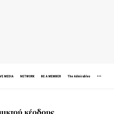
VE MEDIA
NETWORK
BE A MEMBER
The Admirables
μικτού κέρδους