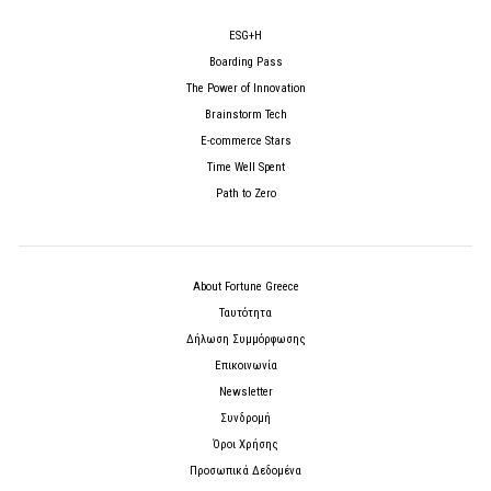
ESG+H
Boarding Pass
The Power of Innovation
Brainstorm Tech
E-commerce Stars
Time Well Spent
Path to Zero
About Fortune Greece
Ταυτότητα
Δήλωση Συμμόρφωσης
Επικοινωνία
Newsletter
Συνδρομή
Όροι Χρήσης
Προσωπικά Δεδομένα