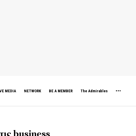
VE MEDIA
NETWORK
BE A MEMBER
The Admirables
τις business