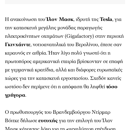
Η ανακοίνωση του
Ίλον Μασκ
, ιδρυτή της
Tesla
, για
την κατασκευή μεγάλης μονάδας παραγωγής
ηλεκτροκίνητων οχημάτων (Gigafactory) στην περιοχή
Γκινχάιντε
, νοτιοανατολικά του Βερολίνου, έπεσε σαν
κεραυνός εν αιθρία. Ήταν λίγο πολύ γνωστό ότι η
πρωτοπόρος αμερικανική εταιρία βρίσκονταν σε επαφή
με γερμανικά κρατίδια, αλλά και διάφορες ευρωπαϊκές
χώρες για την κατασκευή εργοστασίου. Σχεδόν κανείς
ωστόσο δεν περίμενε ότι η απόφαση θα ληφθεί
τόσο
γρήγορα
.
Ο πρωθυπουργός του Βρανδεμβούργου Ντίρμαρ
Βόιτκε δήλωσε
ευτυχής
για την επιλογή του Ίλαν
Μασκ κάνοντας λόγο για τη «μεγαλύτερη επένδυση