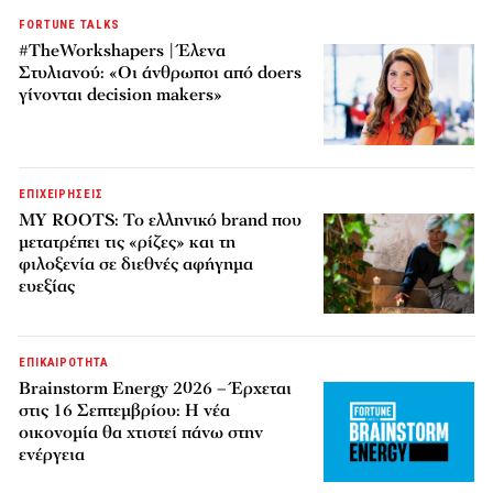
FORTUNE TALKS
#TheWorkshapers | Έλενα
Στυλιανού: «Οι άνθρωποι από doers
γίνονται decision makers»
ΕΠΙΧΕΙΡΗΣΕΙΣ
MY ROOTS: Το ελληνικό brand που
μετατρέπει τις «ρίζες» και τη
φιλοξενία σε διεθνές αφήγημα
ευεξίας
ΕΠΙΚΑΙΡΟΤΗΤΑ
Brainstorm Energy 2026 – Έρχεται
στις 16 Σεπτεμβρίου: Η νέα
οικονομία θα χτιστεί πάνω στην
ενέργεια