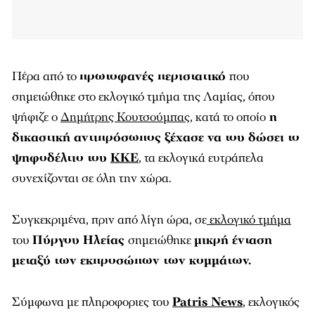
Πέρα από το
πρωτοφανές περιστατικό
που
σημειώθηκε στο εκλογικό τμήμα της Λαμίας, όπου
ψήφιζε ο
Δημήτρης Κουτσούμπας
, κατά το οποίο
η
δικαστική αντιπρόσωπος ξέχασε να του δώσει το
ψηφοδέλτιο του
ΚΚΕ
, τα εκλογικά ευτράπελα
συνεχίζονται σε όλη την χώρα.
Συγκεκριμένα, πριν από λίγη ώρα, σε
εκλογικό τμήμα
του
Πύργου Ηλείας
σημειώθηκε
μικρή ένταση
μεταξύ των εκπροσώπων των κομμάτων
.
Σύμφωνα με πληροφοριες του
Patris News
, εκλογικός