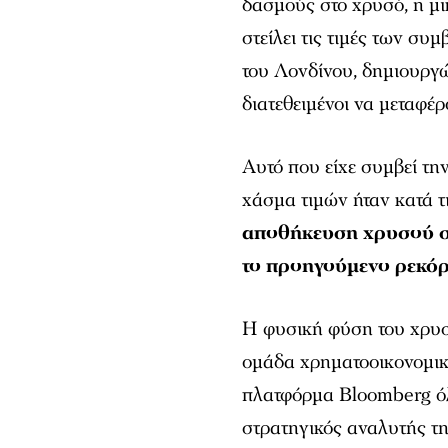
δασμούς στο χρυσό, η μι
στείλει τις τιμές των σ
του Λονδίνου, δημιουργώ
διατεθειμένοι να μεταφέ
Αυτό που είχε συμβεί τη
χάσμα τιμών ήταν κατά τ
αποθήκευση χρυσού στ
το προηγούμενο ρεκόρ
Η φυσική φύση του χρυσο
ομάδα χρηματοοικονομικ
πλατφόρμα Bloomberg όλ
στρατηγικός αναλυτής τη