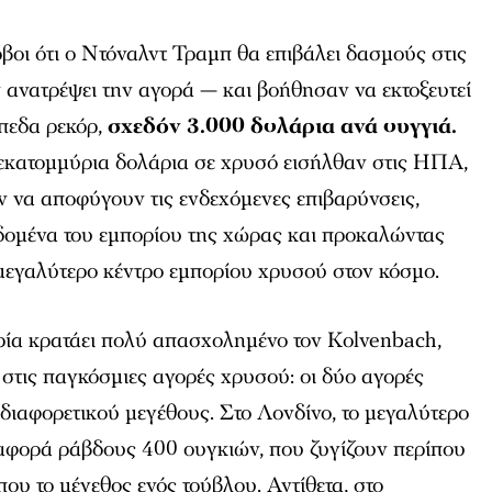
όβοι ότι ο Ντόναλντ Τραμπ θα επιβάλει δασμούς στις
 ανατρέψει την αγορά — και βοήθησαν να εκτοξευτεί
πεδα ρεκόρ,
σχεδόν 3.000 δολάρια ανά ουγγιά.
εκατομμύρια δολάρια σε χρυσό εισήλθαν στις ΗΠΑ,
ν να αποφύγουν τις ενδεχόμενες επιβαρύνσεις,
ομένα του εμπορίου της χώρας και προκαλώντας
 μεγαλύτερο κέντρο εμπορίου χρυσού στον κόσμο.
ία κρατάει πολύ απασχολημένο τον Kolvenbach,
ς στις παγκόσμιες αγορές χρυσού: οι δύο αγορές
ιαφορετικού μεγέθους. Στο Λονδίνο, το μεγαλύτερο
φορά ράβδους 400 ουγκιών, που ζυγίζουν περίπου
που το μέγεθος ενός τούβλου. Αντίθετα, στο