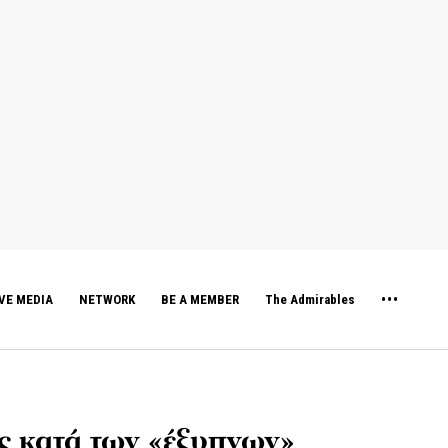
VE MEDIA
NETWORK
BE A MEMBER
The Admirables
ς κατά των «έξυπνων»