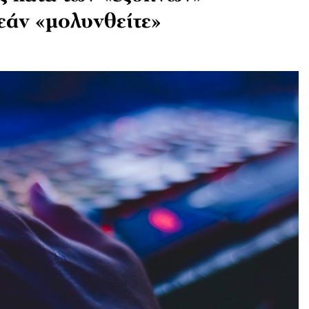
εάν «μολυνθείτε»