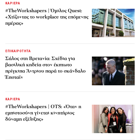
ΚΑΡΙΕΡΑ
#TheWorkshapers | Όμιλος Quest:
«Χτίζοντας το workplace της επόμενης
ημέρας»
ΕΠΙΚΑΙΡΟΤΗΤΑ
Σάλος στη Βρετανία: Σχέδια για
βασιλική κηδεία στον έκπτωτο
πρίγκιπα Άντριου παρά το σκάνδαλο
Έπσταϊν
ΚΑΡΙΕΡΑ
#TheWorkshapers | OTS: «Όταν η
εμπιστοσύνη γίνεται κινητήριος
δύναμη εξέλιξης»