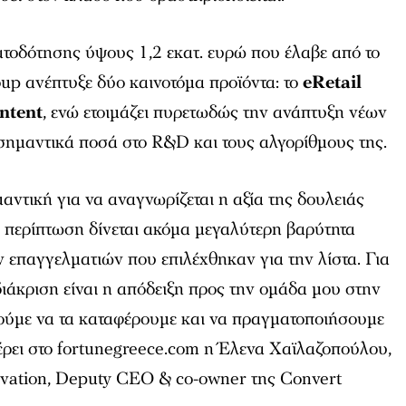
τοδότησης ύψους 1,2 εκατ. ευρώ που έλαβε από το
oup ανέπτυξε δύο καινοτόμα προϊόντα: το
eRetail
ntent
, ενώ ετοιμάζει πυρετωδώς την ανάπτυξη νέων
σημαντικά ποσά στο R&D και τους αλγορίθμους της.
αντική για να αναγνωρίζεται η αξία της δουλειάς
 περίπτωση δίνεται ακόμα μεγαλύτερη βαρύτητα
ν επαγγελματιών που επιλέχθηκαν για την λίστα. Για
ιάκριση είναι η απόδειξη προς την ομάδα μου στην
ούμε να τα καταφέρουμε και να πραγματοποιήσουμε
έρει στο fortunegreece.com η Έλενα Χαϊλαζοπούλου,
novation, Deputy CEO & co-owner της Convert