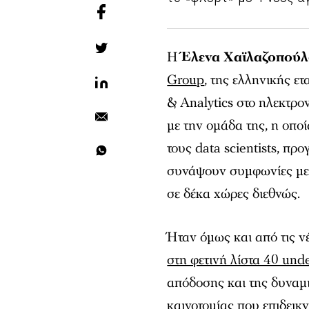
Η
Έλενα Χαϊλαζοπού
Group
, της ελληνικής ε
& Analytics στο ηλεκτρον
με την ομάδα της, η οπο
τους data scientists, πρ
συνάψουν συμφωνίες με
σε δέκα χώρες διεθνώς.
Ήταν όμως και από τις ν
στη φετινή λίστα 40 und
απόδοσης και της δυναμι
καινοτομίας που επιδεικν