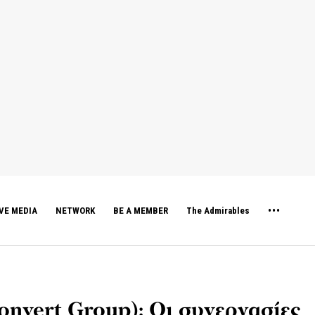
VE MEDIA
NETWORK
BE A MEMBER
The Admirables
nvert Group): Οι συνεργασίες