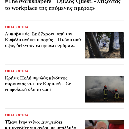
#TheWorkshapers | Όμιλος Quest: «Χτίζοντας
το workplace της επόμενης ημέρας»
ΕΠΙΚΑΙΡΟΤΗΤΑ
Λυκαβηττός: Σε 57χρονη από την
Κυψέλη ανήκει η σορός – Πτώση από
ύψος δείχνουν τα πρώτα ευρήματα
ΕΠΙΚΑΙΡΟΤΗΤΑ
Κρήτη: Πολύ υψηλός κίνδυνος
πυρκαγιάς και την Κυριακή – Σε
επιφυλακή όλο το νησί
ΕΠΙΚΑΙΡΟΤΗΤΑ
Τζιάνι Ινφαντίνο: Διαψεύδει
καταγγελίες για σχέση με υπάλληλο