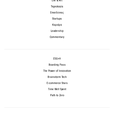
Life & Art
Τεχνολογία
Επενδύσεις
Startups
Καριέρα
Leadership
Commentary
ESG+H
Boarding Pass
The Power of Innovation
Brainstorm Tech
E-commerce Stars
Time Well Spent
Path to Zero