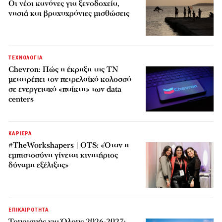
Οι νέοι κανόνες για ξενοδοχεία,
νησιά και βραχυχρόνιες μισθώσεις
ΤΕΧΝΟΛΟΓΙΑ
Chevron: Πώς η έκρηξη της ΤΝ
μετατρέπει τον πετρελαϊκό κολοσσό
σε ενεργειακό «παίκτη» των data
centers
ΚΑΡΙΕΡΑ
#TheWorkshapers | OTS: «Όταν η
εμπιστοσύνη γίνεται κινητήριος
δύναμη εξέλιξης»
ΕΠΙΚΑΙΡΟΤΗΤΑ
Τουρισμός για Όλους 2026-2027: