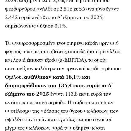
2024, αυξημένη κατά 2,7%, ενώ η μέση τιμή του
ψευδαργύρου ανήλθε σε 2.516 ευρώ ανά τόνο έναντι
2.442 ευρώ ανά τόνο το Α’ εξάμηνο του 2024,
σημειώνοντας αύξηση 3,1%.
Τα αναπροσαρμοσμένα ενοποιημένα κέρδη πριν από
φόρους, τόκους, αποσβέσεις, αποτελέσματα μετάλλου
και λοιπά έκτακτα έξοδα (a-EBITDA), τα οποία
απεικονίζουν καλύτερα την οργανική κερδοφορία του
Ομίλου,
αυξήθηκαν κατά 18,1% και
διαμορφώθηκαν στα 134,4 εκατ. ευρώ το Α’
εξάμηνο του 2025
έναντι 113,8 εκατ. ευρώ την
αντίστοιχη περσινή περίοδο. Η επίδοση αυτή ήταν
αποτέλεσμα της αύξησης του όγκου πωλήσεων, των
υψηλότερων τιμών κατεργασίας και του ευνοϊκού
μίγματος πωλήσεων, παρά τα αυξημένα κόστη