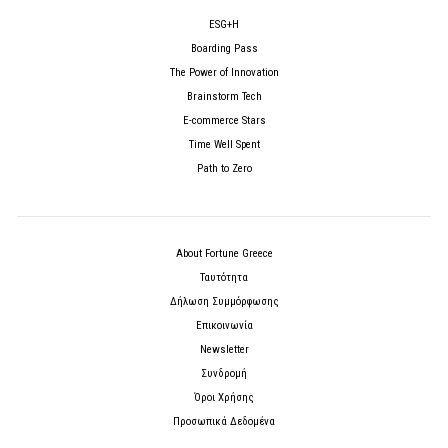
ESG+H
Boarding Pass
The Power of Innovation
Brainstorm Tech
E-commerce Stars
Time Well Spent
Path to Zero
About Fortune Greece
Ταυτότητα
Δήλωση Συμμόρφωσης
Επικοινωνία
Newsletter
Συνδρομή
Όροι Χρήσης
Προσωπικά Δεδομένα