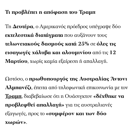
Τι προβλέπει η απόφαση του Τραμπ
Τη
Δευτέρα
, ο Αμερικανός πρόεδρος υπέγραψε δύο
εκτελεστικά διατάγματα
που αυξάνουν τους
τελωνειακούς δασμούς κατά 25%
σε
όλες τις
εισαγωγές χάλυβα και αλουμινίου
από τις
12
Μαρτίου
, χωρίς καμία εξαίρεση ή απαλλαγή.
Ωστόσο, ο
πρωθυπουργός της Αυστραλίας Άντονι
Αλμπανέζι
, έπειτα από τηλεφωνική επικοινωνία με τον
Τραμπ
, διαβεβαίωσε ότι η Ουάσιγκτον
«δέχθηκε να
προβλεφθεί απαλλαγή»
για τις αυστραλιανές
εξαγωγές, προς το
«συμφέρον και των δύο
χωρών»
.