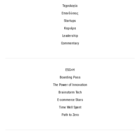
Τεχνολογία
Επενδύσεις
Startups
Καριέρα
Leadership
Commentary
ESG+H
Boarding Pass
The Power of Innovation
Brainstorm Tech
E-commerce Stars
Time Well Spent
Path to Zero