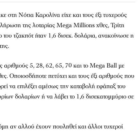
ε στη Νότια Καρολίνα είχε και τους έξι τυχερούς
λήρωση της λοταρίας Mega Millions χθες, Τρίτη
 του τζακπότ ήταν 1,6 δισεκ. δολάρια, ανακοίνωσε η
της.
 αριθμούς 5, 28, 62, 65, 70 και το Mega Ball με
ς. Οποιοσδήποτε πετύχει και τους έξι αριθμούς που
ορεί να επιλέξει αμέσως την καταβολή εφάπαξ του
ίων δολαρίων ή να λάβει το 1,6 δισεκατομμύριο σε
κόμη αν αλλού έχουν πουληθεί και άλλοι τυχεροί