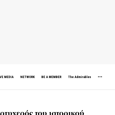
VE MEDIA
NETWORK
BE A MEMBER
The Admirables
ερτυχερός του ιστορικού