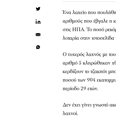
Ένα λαχείο που πουλήθηκ
αριθμούς που έβγαλε η κ
στις ΗΠΑ. Το ποσό ρεκόρ
λοταρία στην ιστοσελίδα 
Ο τυχερός λαχνός με τους
αριθμό 5 κληρώθηκαν χθε
κερδίζουν το τζακπότ μπ
ποσού των 904 εκατομμυρ
περίοδο 29 ετών.
Δεν έχει γίνει γνωστό α
λαχνοί.