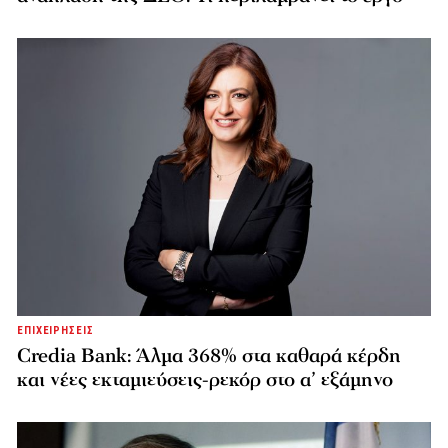
ΕΠΙΧΕΙΡΗΣΕΙΣ
Credia Bank: Άλμα 368% στα καθαρά κέρδη
και νέες εκταμιεύσεις-ρεκόρ στο α’ εξάμηνο