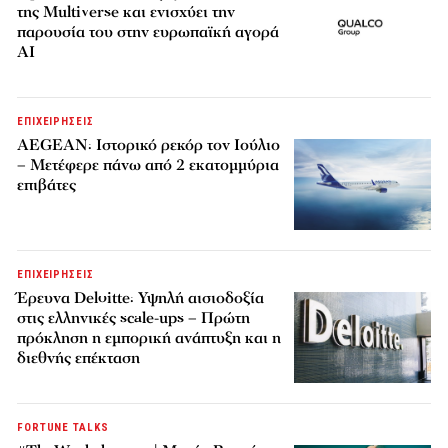
της Multiverse και ενισχύει την
παρουσία του στην ευρωπαϊκή αγορά
AI
ΕΠΙΧΕΙΡΗΣΕΙΣ
AEGEAN: Ιστορικό ρεκόρ τον Ιούλιο
– Μετέφερε πάνω από 2 εκατομμύρια
επιβάτες
ΕΠΙΧΕΙΡΗΣΕΙΣ
Έρευνα Deloitte: Υψηλή αισιοδοξία
στις ελληνικές scale-ups – Πρώτη
πρόκληση η εμπορική ανάπτυξη και η
διεθνής επέκταση
FORTUNE TALKS