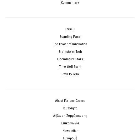
Commentary
ESG+H
Boarding Pass
The Power of Innovation
Brainstorm Tech
E-commerce Stars
Time Well Spent
Path to Zero
About Fortune Greece
Ταυτότητα
Δήλωση Συμμόρφωσης
Επικοινωνία
Newsletter
Συνδρομή