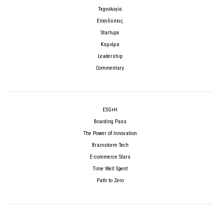
Τεχνολογία
Επενδύσεις
Startups
Καριέρα
Leadership
Commentary
ESG+H
Boarding Pass
The Power of Innovation
Brainstorm Tech
E-commerce Stars
Time Well Spent
Path to Zero