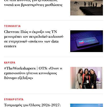
Οι νέοι κανόνες για ξενοδοχεία,
νησιά και βραχυχρόνιες μισθώσεις
ΤΕΧΝΟΛΟΓΙΑ
Chevron: Πώς η έκρηξη της ΤΝ
μετατρέπει τον πετρελαϊκό κολοσσό
σε ενεργειακό «παίκτη» των data
centers
ΚΑΡΙΕΡΑ
#TheWorkshapers | OTS: «Όταν η
εμπιστοσύνη γίνεται κινητήριος
δύναμη εξέλιξης»
ΕΠΙΚΑΙΡΟΤΗΤΑ
Τουρισμός για Όλους 2026-2027: