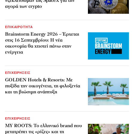
«ξεκλείδωμα» της SpaceX για την
αγορά των crypto
ΕΠΙΚΑΙΡΟΤΗΤΑ
Brainstorm Energy 2026 – Έρχεται
στις 16 Σεπτεμβρίου: Η νέα
οικονομία θα χτιστεί πάνω στην
ενέργεια
ΕΠΙΧΕΙΡΗΣΕΙΣ
GOLDEN Hotels & Resorts: Με
πυξίδα την οικογένεια, τη φιλοξενία
και τη βιώσιμη ανάπτυξη
ΕΠΙΧΕΙΡΗΣΕΙΣ
MY ROOTS: Το ελληνικό brand που
μετατρέπει τις «ρίζες» και τη