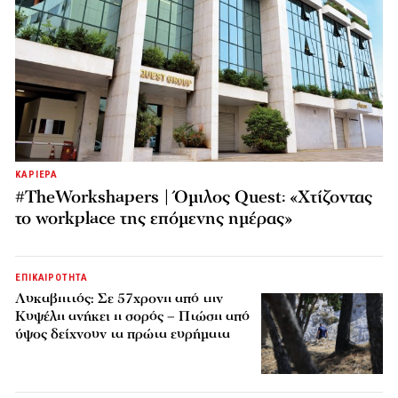
ΚΑΡΙΕΡΑ
#TheWorkshapers | Όμιλος Quest: «Χτίζοντας
το workplace της επόμενης ημέρας»
ΕΠΙΚΑΙΡΟΤΗΤΑ
Λυκαβηττός: Σε 57χρονη από την
Κυψέλη ανήκει η σορός – Πτώση από
ύψος δείχνουν τα πρώτα ευρήματα