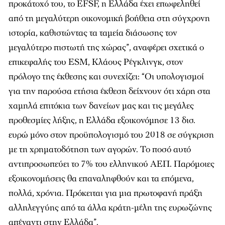
προκάτοχό του, το EFSF, η Ελλάδα έχει επωφεληθεί
από τη μεγαλύτερη οικονομική βοήθεια στη σύγχρονη
ιστορία, καθιστώντας τα ταμεία διάσωσης τον
μεγαλύτερο πιστωτή της χώρας”, αναφέρει σχετικά ο
επικεφαλής του ESM, Κλάους Ρέγκλινγκ, στον
πρόλογο της έκθεσης και συνεχίζει: “Οι υπολογισμοί
για την παρούσα ετήσια έκθεση δείχνουν ότι χάρη στα
χαμηλά επιτόκια των δανείων μας και τις μεγάλες
προθεσμίες λήξης, η Ελλάδα εξοικονόμησε 13 δισ.
ευρώ μόνο στον προϋπολογισμό του 2018 σε σύγκριση
με τη χρηματοδότηση των αγορών. Το ποσό αυτό
αντιπροσωπεύει το 7% του ελληνικού ΑΕΠ. Παρόμοιες
εξοικονομήσεις θα επαναληφθούν και τα επόμενα,
πολλά, χρόνια. Πρόκειται για μια πρωτοφανή πράξη
αλληλεγγύης από τα άλλα κράτη-μέλη της ευρωζώνης
απέναντι στην Ελλάδα”.