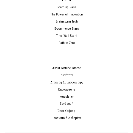
ESG+H
Boarding Pass
The Power of Innovation
Brainstorm Tech
E-commerce Stars
Time Well Spent
Path to Zero
About Fortune Greece
Ταυτότητα
Δήλωση Συμμόρφωσης
Επικοινωνία
Newsletter
Συνδρομή
Όροι Χρήσης
Προσωπικά Δεδομένα