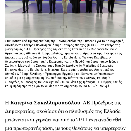
Στιγμιότυπο από την παρουσίαση της Πρωτοβουλίας της Eurobank για το Δημογραφικό,
στο Φάρο του Κέντρου Πολιτισμού Ίδρυμα Σταύρος Νιάρχος (ΚΠΙΣΝ): Στο κέντρο της
φωτογραφίας η Α.Ε. Πρόεδρος της Δημοκρατίας Κατερίνα Σακελλαροπούλου και ο
Αρχιεπίσκοπος Αθηνών & Πάσης Ελλάδος, Ιερώνυμος Β. Αριστερά της Προέδρου της
Δημοκρατίας ο Διευθύνων Σύμβουλος της Eurobank, κ. Φωκίων Καραβίας, ο
Αντιπρόεδρος της Ευρωπαϊκής Επιτροπής για την Προώθηση Ευρωπαϊκού Τρόπου
Ζωής, κ. Μαργαρίτης Σχοινάς και ο Γενικός Διευθυντής Marketing & Εταιρικής
Επικοινωνίας της Eurobank, κ. Μιχάλης Βλασταράκης Δεξιά του Αρχιεπισκόπου
Αθηνών & Πάσης Ελλάδος, η Υφυπουργός Εργασίας και Κοινωνικών Υποθέσεων,
αρμόδια για τη Δημογραφική Πολιτική και την Ισότητα των Φύλων, κα Μαρία
Συρεγγέλα, ο Πρόεδρος του Διοικητικού Συμβουλίου της Τράπεζας, κ. Γιώργος Ζανιάς
και η Πρέσβειρα της Πρωτοβουλίας για το Δημογραφικό, κα Αιμιλία Τσουλφά
Η
Κατερίνα Σακελλαροπούλου
, ΑΕ Πρόεδρος της
Δημοκρατίας, σχολίασε ότι ο πληθυσμός της Ελλάδα
μειώνεται και γερνάει και από το 2011 έχει αναδειχθεί
μια πρωτοφανής τάση, με τους θανάτους να υπερτερούν