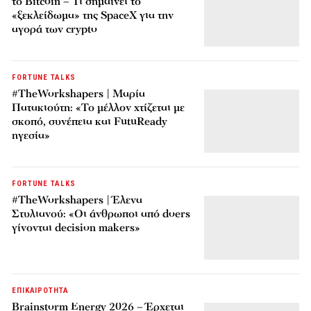
το Bitcoin – Τι σημαίνει το
«ξεκλείδωμα» της SpaceX για την
αγορά των crypto
FORTUNE TALKS
#TheWorkshapers | Μαρία
Πατακιούτη: «Το μέλλον χτίζεται με
σκοπό, συνέπεια και FutuReady
ηγεσία»
FORTUNE TALKS
#TheWorkshapers | Έλενα
Στυλιανού: «Οι άνθρωποι από doers
γίνονται decision makers»
ΕΠΙΚΑΙΡΟΤΗΤΑ
Brainstorm Energy 2026 – Έρχεται