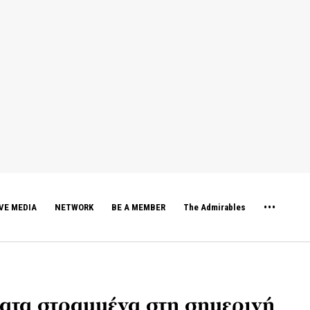
VE MEDIA
NETWORK
BE A MEMBER
The Admirables
ατα στραμμένα στη σημερινή