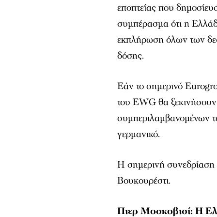
εποπτείας που δημοσίευ
συμπέρασμα ότι η Ελλάδα
εκπλήρωση όλων των δεσ
δόσης.
Εάν το σημερινό Eurogro
του EWG θα ξεκινήσουν ο
συμπεριλαμβανομένων τω
γερμανικό.
Η σημερινή συνεδρίαση ξ
Βουκουρέστι.
Πιερ Μοσκοβισί: Η Ελ